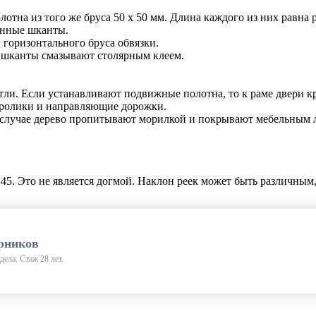
отна из того же бруса 50 х 50 мм. Длина каждого из них равн
ённые шканты.
 горизонтального бруса обвязки.
м шканты смазывают столярным клеем.
тли. Если устанавливают подвижные полотна, то к раме двери 
 ролики и направляющие дорожки.
 случае дерево пропитывают морилкой и покрывают мебельным 
 45
. Это не является догмой. Наклон реек может быть различным,
рников
дела. Стаж 28 лет.