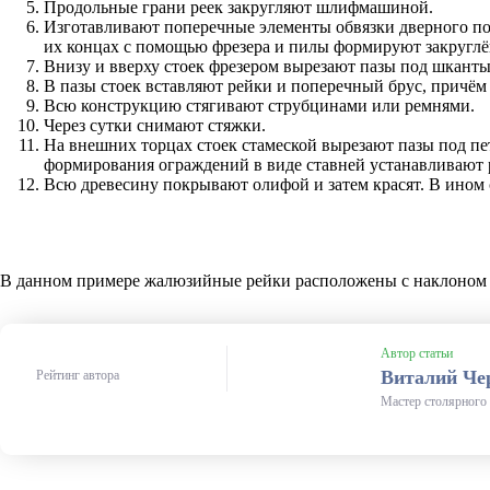
Продольные грани реек закругляют шлифмашиной.
Изготавливают поперечные элементы обвязки дверного пол
их концах с помощью фрезера и пилы формируют закругл
Внизу и вверху стоек фрезером вырезают пазы под шканты
В пазы стоек вставляют рейки и поперечный брус, причё
Всю конструкцию стягивают струбцинами или ремнями.
Через сутки снимают стяжки.
На внешних торцах стоек стамеской вырезают пазы под пе
формирования ограждений в виде ставней устанавливают
Всю древесину покрывают олифой и затем красят. В ином
Чертёж 1. Расположение пазов
Чертёж 2. Сборка жалюзийной дверцы
Шаблон для сверления отверстий под ламели
Варианты установки шкантов
После склейки фиксируем струбцинами
Наклон ламелей должен быть под одним углом
В данном примере жалюзийные рейки расположены с наклоном
Автор статьи
Виталий Че
Рейтинг автора
Мастер столярного 