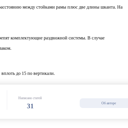
а расстоянию между стойками рамы плюс две длины шканта. На
крепят комплектующие раздвижной системы. В случае
лаком.
 вплоть до 15
по вертикали.
Написано статей
Об авторе
31