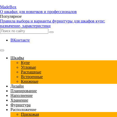
Made
Box
О шкафах для новичков и профессионалов
Популярное
Правила выбора и варианты фурнитуры для шкафов купе:
назначение, характеристики
ВКонтакте
Шкафы
Купе
Угловые
Распашные
Встроенные
Книжные
Дизайн
Планирование
Наполнение
Хранение
Фурнитура
Расположение
Прихожая